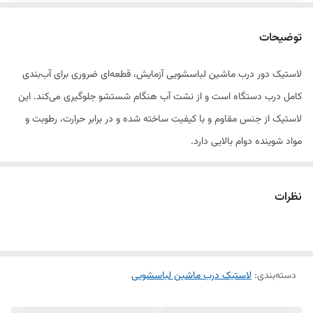
ویژگی
غیرالکتریکی
توضیحات
کیفیت
بالای ساخت
لاستیک دور درب ماشین لباسشویی آزمایش، قطعه‌ای ضروری برای آب‌بندی
کامل درب دستگاه است و از نشت آب هنگام شستشو جلوگیری می‌کند. این
لاستیک از جنس مقاوم و با کیفیت ساخته شده و در برابر حرارت، رطوبت و
مواد شوینده دوام بالایی دارد.
طراحی دقیق آن باعث می‌شود درب دستگاه به‌صورت کامل چفت شود و
عملکرد شستشو بدون مشکل انجام گیرد. نصب این لاستیک ساده است و با
نظرات
مدل‌های مختلف ماشین لباسشویی آزمایش سازگار می‌باشد. تعویض لاستیک
معیوب یا کهنه باعث افزایش طول عمر و بهبود عملکرد دستگاه می‌شود.
دسته‌بندی
:
لاستیک درب ماشین لباسشویی