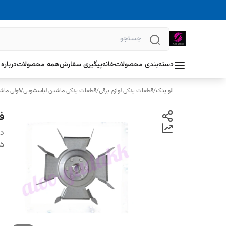
دسته‌بندی محصولات
خانه
پیگیری سفارش
همه محصولات
درباره 
الو یدک
/
قطعات یدکی لوازم برقی
/
قطعات یدکی ماشین لباسشویی
/
فولی ماش
ف
دس
شن