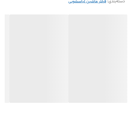
---
دسته‌بندی
:
فیلتر ماشین لباسشویی
🧾 ویژگی‌ها
سازگار با فیلتر سختی‌گیر فیلبِرتو
ترکیب پلی‌مگنت و پلی‌فسفات برای کاهش رسوب
افزایش طول عمر وسایل خانگی
نصب آسان و جایگزینی راحت
بهبود کیفیت آب مصرفی و محافظت از پمپ و قطعات داخلی