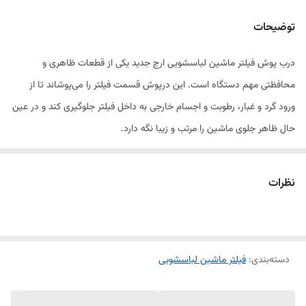
جنس
پلاستیک فشرده و باکیفیت
توضیحات
رنگ
سفید
درب پوش فیلتر ماشین لباسشویی ارج جدید یکی از قطعات ظاهری و
ویژگی
غیرالکتریکی
محافظتی مهم دستگاه است. این درپوش قسمت فیلتر را می‌پوشاند تا از
ورود گرد و غبار، رطوبت و اجسام خارجی به داخل فیلتر جلوگیری کند و در عین
حال ظاهر جلوی ماشین را مرتب و زیبا نگه دارد.
درب فیلتر مخصوص مدل‌های جدید ماشین لباسشویی ارج طراحی شده و
کاملاً منطبق بر ابعاد اصلی دستگاه است. در صورت شکستگی، گم شدن یا
نظرات
فرسودگی درب قبلی، این قطعه بهترین جایگزین محسوب می‌شود.
---
دسته‌بندی
:
فیلتر ماشین لباسشویی
🧾 ویژگی‌ها