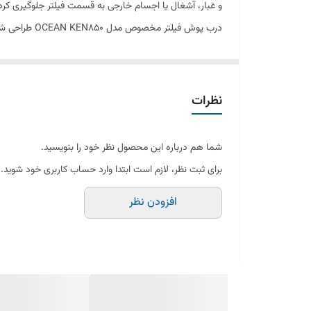
و غبار، آشغال یا اجسام خارجی به قسمت فیلتر جلوگیری ک
درب پوش فیلتر مخصوص مدل OCEAN KEN850 طراحی شده و کاملاً مطابق با بدنه دستگاه جا می‌افتد. در صورت شکستگی یا گم شدن درپوش اصلی، این قطعه بهترین جایگزین خواهد بود.
مدل
---
نظرات
🧾 ویژگی‌ها
شما هم درباره این محصول نظر خود را بنویسید.
برای ثبت نظر، لازم است ابتدا وارد حساب کاربری خود شوید.
مخصوص ماشین لباسشویی اوشن مدل KEN850
افزودن نظر
ساخته‌شده از پلاستیک مقاوم و بادوام
نصب سریع و دقیق بدون نیاز به ابزار خاص