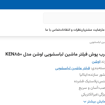
ما
رضایت مشتریان
نظرات و انتقادات
تماس با ما
شین لباسشویی
رب پوش فیلتر ماشین لباسشویی اوشن مدل KEN850
ند:
اوشن
ته‌بندی
:
فیلتر ماشین لباسشویی
ور سازنده
:
ایتالیا
نس
:
پلاستیک فشرده
صب
:
آسان و سریع
ژگی
:
غیرالکتریکی
یفیت
:
بالای ساخت
ایش بیشتر