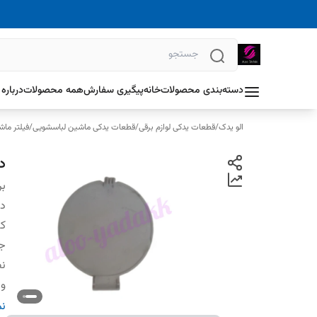
دسته‌بندی محصولات
خانه
پیگیری سفارش
همه محصولات
درباره 
الو یدک
/
قطعات یدکی لوازم برقی
/
قطعات یدکی ماشین لباسشویی
/
فیلتر ما
د
بر
دس
کش
ج
ن
وی
ک
نم