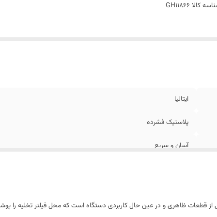
نگ
:
سفید
اسه کالا
GH11866
دل
:
KEN850
ایتالیا
پلاستیک فشرده
آسان و سریع
غیرالکتریکی
بالای ساخت
وش فیلتر ماشین لباسشویی اوشن مدل KEN850 یکی از قطعات ظاهری و در عین حال کاربردی دستگاه است که محل فی
سفید