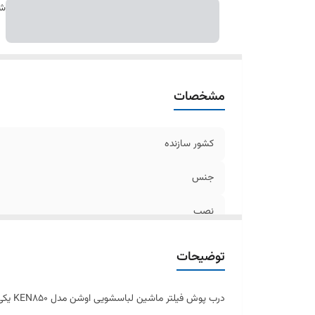
ر
شن
م
مشخصات
کشور سازنده
جنس
نصب
ویژگی
توضیحات
کیفیت
درب پ
رنگ