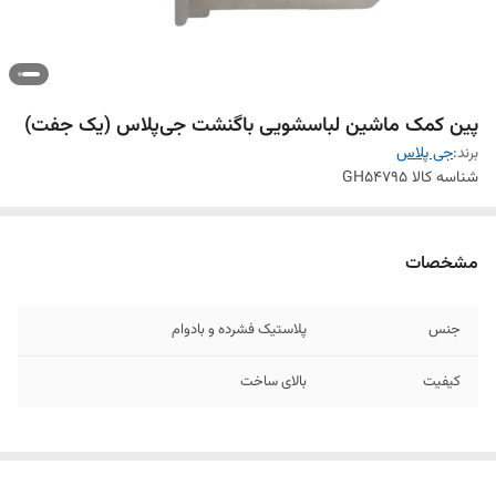
پین کمک ماشین لباسشویی باگنشت جی‌پلاس (یک جفت)
برند:
جی پلاس
شناسه کالا
GH54795
مشخصات
جنس
پلاستیک فشرده و بادوام
کیفیت
بالای ساخت