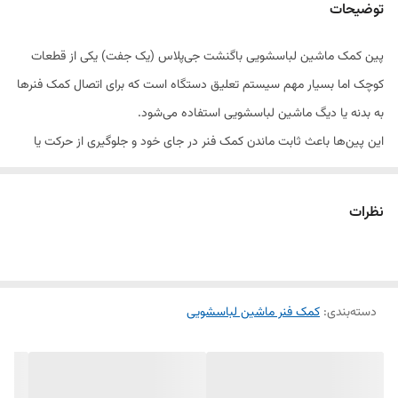
توضیحات
پین کمک ماشین لباسشویی باگنشت جی‌پلاس (یک جفت) یکی از قطعات
کوچک اما بسیار مهم سیستم تعلیق دستگاه است که برای اتصال کمک فنرها
به بدنه یا دیگ ماشین لباسشویی استفاده می‌شود.
این پین‌ها باعث ثابت ماندن کمک فنر در جای خود و جلوگیری از حرکت یا
جدا شدن آن‌ها در حین کار دستگاه می‌شوند.
جنس آن‌ها از فلز مقاوم و با کیفیت ساخته شده تا طول عمر بالا و مقاومت
نظرات
در برابر فشار و رطوبت را تضمین کند.
تعویض به‌موقع این پین‌ها از لرزش، صدای اضافی و آسیب به سایر قطعات
جلوگیری می‌کند و عملکرد کلی دستگاه را بهینه نگه می‌دارد.
دسته‌بندی
:
کمک فنر ماشین لباسشویی
این پین‌ها سازگار با مدل‌های ماشین لباسشویی باگنشت و جی‌پلاس هستند
و نصب آن‌ها بسیار آسان است.