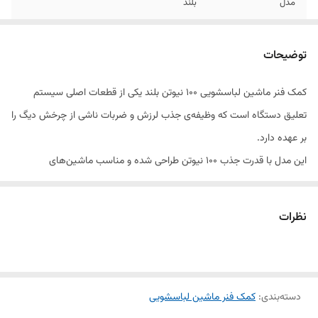
مدل
بلند
توانایی
کارکرد طولانی مدت
توضیحات
کمک فنر ماشین لباسشویی ۱۰۰ نیوتن بلند یکی از قطعات اصلی سیستم
تعلیق دستگاه است که وظیفه‌ی جذب لرزش و ضربات ناشی از چرخش دیگ را
بر عهده دارد.
این مدل با قدرت جذب ۱۰۰ نیوتن طراحی شده و مناسب ماشین‌های
لباسشویی با ظرفیت متوسط است.
ساختار بلند و مقاوم کمک فنر باعث کاهش لرزش و صدای اضافی دستگاه
نظرات
شده و عملکرد نرم و پایدار در طول شست‌وشو و خشک‌کردن را فراهم می‌کند.
جنس بدنه فلزی با پوشش مقاوم، طول عمر و دوام کمک فنر را تضمین
می‌کند.
دسته‌بندی
:
کمک فنر ماشین لباسشویی
تعویض به‌موقع این کمک فنر از آسیب به دیگ و سایر قطعات داخلی جلوگیری