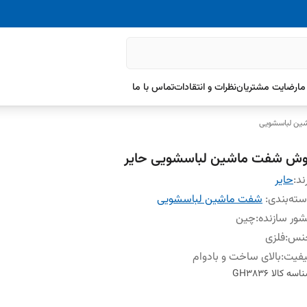
ما
رضایت مشتریان
نظرات و انتقادات
تماس با ما
ین لباسشویی
وش شفت ماشین لباسشویی حایر
ند:
حایر
ته‌بندی
:
شفت ماشین لباسشویی
ور سازنده
:
چین
نس
:
فلزی
یفیت
:
بالای ساخت و بادوام
اسه کالا
GH3836