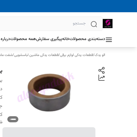
دسته‌بندی محصولات
خانه
پیگیری سفارش
همه محصولات
درباره 
الو یدک
/
قطعات یدکی لوازم برقی
/
قطعات یدکی ماشین لباسشویی
/
شفت ماش
ب
بر
دس
کش
ج
ک
شن