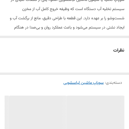
سوپاپ تخلیه یا سیفون ماشین لباسشویی اسنوا، یکی از قطعات کلیدی در
سیستم تخلیه آب دستگاه است که وظیفه خروج کامل آب از مخزن
شست‌وشو را بر عهده دارد. این قطعه با طراحی دقیق، مانع از برگشت آب و
ایجاد نشتی در سیستم می‌شود و باعث عملکرد روان و بی‌صدا در هنگام
تخلیه می‌گردد.
سوپاپ تخلیه اسنوا از پلاستیک مقاوم و باکیفیت ساخته شده و در برابر حرارت
نظرات
و فشار آب دوام بالایی دارد. در صورت باقی ماندن آب در دیگ یا تخلیه ناقص،
تعویض این قطعه بهترین راه برای بازگرداندن عملکرد صحیح ماشین
لباسشویی است.
دسته‌بندی
:
سوپاپ ماشین لباسشویی
ویژگی‌ها:
مناسب برای ماشین لباسشویی دوقلو اسنوا