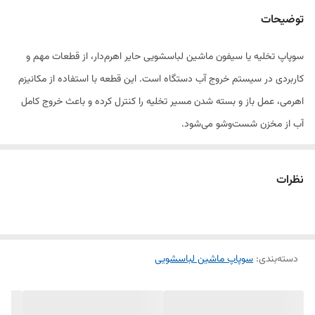
مدل
اهرم دار
توضیحات
سوپاپ تخلیه یا سیفون ماشین لباسشویی حایر اهرم‌دار، از قطعات مهم و
کاربردی در سیستم خروج آب دستگاه است. این قطعه با استفاده از مکانیزم
اهرمی، عمل باز و بسته شدن مسیر تخلیه را کنترل کرده و باعث خروج کامل
آب از مخزن شست‌وشو می‌شود.
سوپاپ تخلیه اهرم‌دار حایر از جنس پلاستیک مقاوم و باکیفیت ساخته شده و
در برابر فشار آب و مواد شوینده دوام بالایی دارد. در صورتی که آب داخل دیگ
نظرات
باقی می‌ماند یا تخلیه به‌درستی انجام نمی‌شود، تعویض این قطعه بهترین
راه‌حل برای رفع مشکل است.
ویژگی‌ها:
دسته‌بندی
:
سوپاپ ماشین لباسشویی
مخصوص ماشین لباسشویی دوقلو حایر