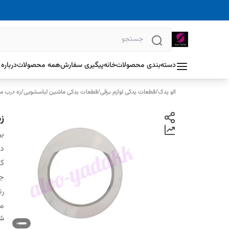
دسته‌بندی محصولات
خانه
پیگیری سفارش
همه محصولات
درباره 
الو یدک
/
قطعات یدکی لوازم برقی
/
قطعات یدکی ماشین لباسشویی
/
زه درب م
ز
بر
دس
کش
ج
ر
م
شن