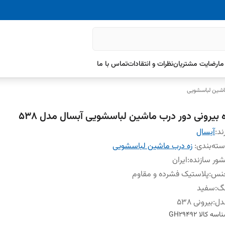
ما
رضایت مشتریان
نظرات و انتقادات
تماس با ما
اشین لباسشویی
ه بیرونی دور درب ماشین لباسشویی آبسال مدل ۵۳۸
ند:
آبسال
ته‌بندی
:
زه درب ماشین لباسشویی
ور سازنده
:
ایران
نس
:
پلاستیک فشرده و مقاوم
نگ
:
سفید
دل
:
بیرونی ۵۳۸
اسه کالا
GH29492