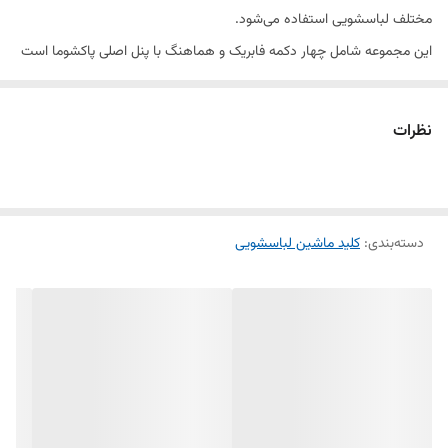
مختلف لباسشویی استفاده می‌شود.
این مجموعه شامل چهار دکمه فابریک و هماهنگ با پنل اصلی پاکشوما است
و طراحی دقیق آن باعث می‌شود ظاهر پنل پس از تعویض، مانند روز اول نو و
مرتب باشد.
نظرات
جنس دکمه‌ها از پلاستیک مقاوم باکیفیت بالا ساخته شده و در برابر فشار،
رطوبت و استفاده طولانی‌مدت دوام بالایی دارد.
دسته‌بندی
:
کلید ماشین لباسشویی
---
⚙️ ویژگی‌ها:
مناسب برای ماشین لباسشویی پاکشوما