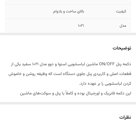
کیفیت
بالای ساخت و بادوام
مدل
۱۰۲۱
توضیحات
دکمه پنل ON/OFF ماشین لباسشویی اسنوا و دوو مدل 1021 سفید یکی از
قطعات اصلی و کاربردی پنل جلوی دستگاه است که وظیفه روشن و خاموش
کردن لباسشویی را بر عهده دارد.
این دکمه فابریک و اورجینال بوده و کاملاً با پنل و سوکت‌های ماشین
لباسشویی‌های اسنوا و دوو هماهنگ است.
نظرات
جنس دکمه از پلاستیک مقاوم با کیفیت بالا ساخته شده و در برابر فشار،
رطوبت و استفاده طولانی مدت دوام دارد. نصب آسان آن باعث بازگشت