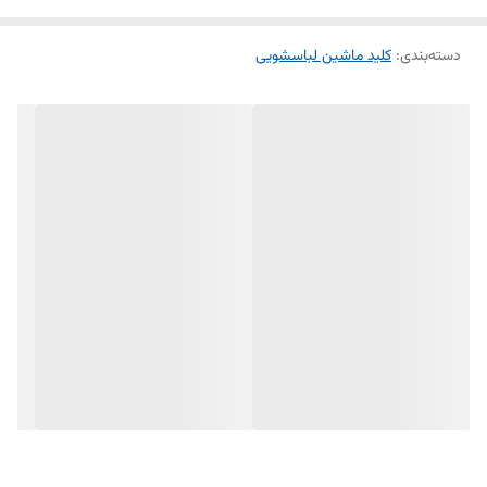
عملکرد دقیق دستگاه و ظاهر نو پنل می‌شود.
دسته‌بندی
:
کلید ماشین لباسشویی
---
⚙️ ویژگی‌ها:
مناسب برای ماشین لباسشویی اسنوا و دوو
مدل 1021 با رنگ سفید فابریک
عملکرد دقیق ON/OFF
مقاوم در برابر رطوبت و فشار