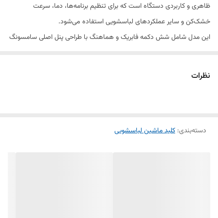
ظاهری و کاربردی دستگاه است که برای تنظیم برنامه‌ها، دما، سرعت
خشک‌کن و سایر عملکردهای لباسشویی استفاده می‌شود.
این مدل شامل شش دکمه فابریک و هماهنگ با طراحی پنل اصلی سامسونگ
است که با رنگ سیلور براق جلوه‌ای شیک و مدرن به دستگاه می‌دهد.
نظرات
جنس دکمه‌ها از پلاستیک مقاوم و آبکاری‌شده ساخته شده تا در برابر رطوبت،
فشار و استفاده مداوم دوام بالایی داشته باشند.
با تعویض این قطعه، ظاهر پنل لباسشویی مثل روز اول نو و مرتب می‌شود.
دسته‌بندی
:
کلید ماشین لباسشویی
---
⚙️ ویژگی‌ها: