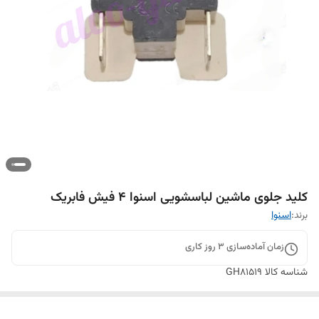
کلید جلوی ماشین لباسشویی اسنوا ۴ فیش فابریک
برند:
اسنوا
زمان آماده‌سازی
3
روز کاری
شناسه کالا
GH81519