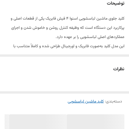
توضیحات
کلید جلوی ماشین لباسشویی اسنوا ۴ فیش فابریک یکی از قطعات اصلی و
پرکاربرد این دستگاه است که وظیفه کنترل روشن و خاموش شدن و اجرای
عملکردهای اصلی لباسشویی را بر عهده دارد.
این مدل کلید به‌صورت فابریک و اورجینال طراحی شده و کاملاً متناسب با
سیم‌کشی و سوکت‌های ماشین لباسشویی اسنوا می‌باشد.
نظرات
استفاده از کلیدهای متفرقه ممکن است باعث اتصالی یا عملکرد نادرست
دستگاه شود، بنابراین انتخاب مدل فابریک باعث افزایش عمر و عملکرد پایدار
لباسشویی خواهد شد.
دسته‌بندی
:
کلید ماشین لباسشویی
این کلید دارای ۴ فیش اتصال است و با دقت بالا تولید شده تا در برابر حرارت،
رطوبت و استفاده طولانی‌مدت مقاوم باشد.