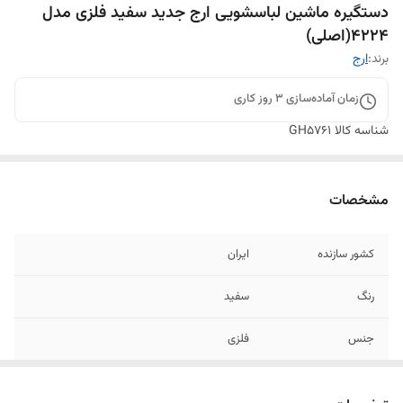
دستگیره ماشین لباسشویی ارج جدید سفید فلزی مدل
4224(اصلی)
برند:
ارج
زمان آماده‌سازی
3
روز کاری
شناسه کالا
GH5761
مشخصات
کشور سازنده
ایران
رنگ
سفید
جنس
فلزی
کیفیت
بالای ساخت و بادوام