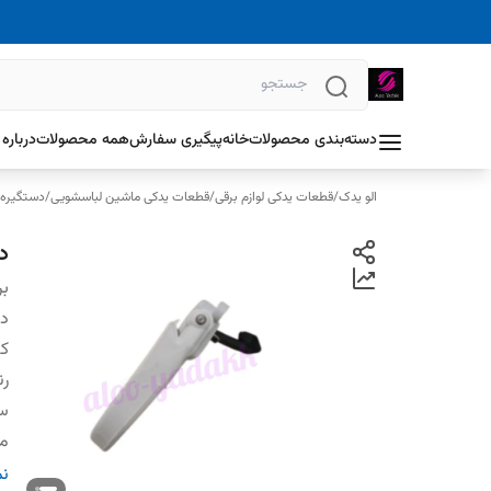
دسته‌بندی محصولات
خانه
پیگیری سفارش
همه محصولات
درباره 
الو یدک
/
قطعات یدکی لوازم برقی
/
قطعات یدکی ماشین لباسشویی
/
دستگیره 
د
بر
دس
کش
ر
سا
م
ک
نم