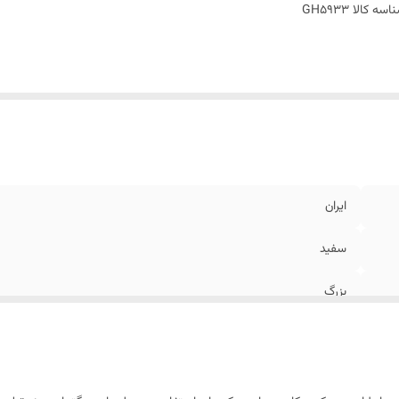
اسه کالا
GH5933
ایران
سفید
بزرگ
A54
بالای ساخت