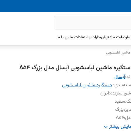
ما
رضایت مشتریان
نظرات و انتقادات
تماس با ما
ماشین لباسشویی
ستگیره ماشین لباسشویی آبسال مدل بزرگ A54
ند:
آبسال
ته‌بندی
:
دستگیره ماشین لباسشویی
ور سازنده
:
ایران
نگ
:
سفید
یز
:
بزرگ
دل
:
A54
یفیت
:
بالای ساخت
ایش بیشتر