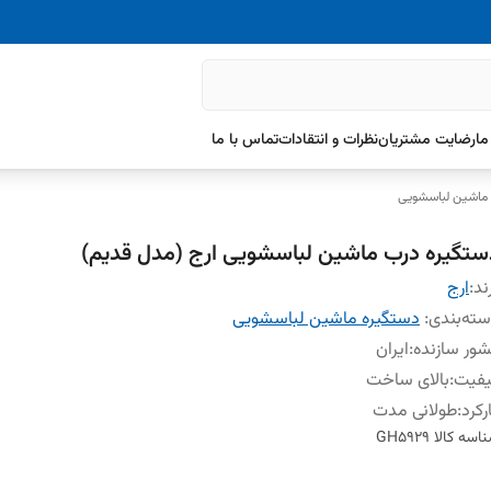
ما
رضایت مشتریان
نظرات و انتقادات
تماس با ما
ماشین لباسشویی
ستگیره درب ماشین لباسشویی ارج (مدل قدیم)
ند:
ارج
ته‌بندی
:
دستگیره ماشین لباسشویی
ور سازنده
:
ایران
یفیت
:
بالای ساخت
رکرد
:
طولانی مدت
اسه کالا
GH5929