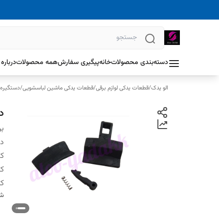
دسته‌بندی محصولات
خانه
پیگیری سفارش
همه محصولات
درباره 
الو یدک
/
قطعات یدکی لوازم برقی
/
قطعات یدکی ماشین لباسشویی
/
دستگیره 
د
بر
دس
کش
ک
کا
شن