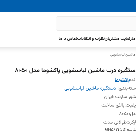
ما
رضایت مشتریان
نظرات و انتقادات
تماس با ما
ماشین لباسشویی
ستگیره درب ماشین لباسشویی پاکشوما مدل ۸۰۵۰
ند:
پاکشوما
ته‌بندی
:
دستگیره ماشین لباسشویی
ور سازنده
:
ایران
یفیت
:
بالای ساخت
دل
:
۸۰۵۰
رکرد
:
طولانی مدت
اسه کالا
GH5921