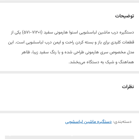
نصب
سریع و آسان
توضیحات
کارکرد
طولانی مدت
دستگیره درب ماشین لباسشویی اسنوا هارمونی سفید (71201-571) یکی از
مدل
۵۷۱-۷۱۲۰۱
قطعات کلیدی برای باز و بسته کردن راحت و ایمن درب لباسشویی است. این
مدل مخصوص سری هارمونی طراحی شده و با رنگ سفید زیبا، ظاهر
هماهنگ و شیک به دستگاه می‌بخشد.
ساخته شده از پلاستیک مقاوم و بادوام، این دستگیره در برابر فشار و استفاده
مکرر دوام بالایی دارد. نصب آن آسان بوده و می‌تواند جایگزین دستگیره
نظرات
معیوب یا شکسته شود، تا عملکرد درب به حالت اولیه و روان بازگردد.
🔹 ویژگی‌ها:
دسته‌بندی
:
دستگیره ماشین لباسشویی
مناسب لباسشویی اسنوا سری هارمونی مدل 71201-571