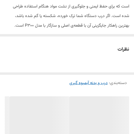
است که برای حفظ ایمنی و جلوگیری از نشت مواد هنگام استفاده طراحی
شده است. اگر درب دستگاه شما ترک خورده، شکسته یا گم شده باشد،
بهترین راهکار جایگزینی آن با قطعه‌ی اصلی و سازگار با مدل P300 است.
ویژگی‌های درب آبمیوه‌گیری پارس خزر P300:
نظرات
✅ جنس مقاوم و بادوام – ساخته‌شده از پلاستیک شفاف و فشرده‌ی باکیفیت
✅ طراحی استاندارد و دقیق – متناسب با مدل P300 برای قرارگیری کاملاً ایمن
دسته‌بندی
روی دستگاه
:
درب و بدنه آبمیوه گیری
✅ جلوگیری از نشت و پاشش مواد – حفظ بهداشت و جلوگیری از کثیف شدن
محیط اطراف
✅ نصب آسان – بدون نیاز به ابزار خاص و هماهنگ با طراحی اصلی دستگاه
چرا باید درب آبمیوه‌گیری P300 را تعویض کنیم؟