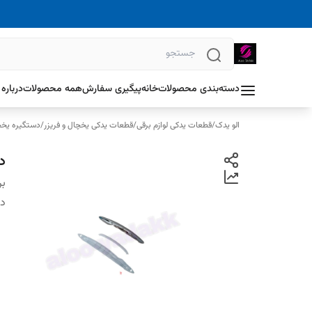
دسته‌بندی محصولات
خانه
پیگیری سفارش
همه محصولات
درباره 
الو یدک
/
قطعات یدکی لوازم برقی
/
قطعات یدکی یخچال و فریزر
/
دستگیره یخچا
د
بر
دس