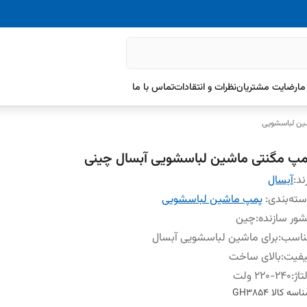
ما
رضایت مشتریان
نظرات و انتقادات
تماس با ما
ین لباسشویی
مپ مگنتی ماشین لباسشویی آبسال چینی
ند:
آبسال
ته‌بندی
:
پمپ ماشین لباسشویی
ور سازنده
:
چین
ناسب
:
برای ماشین لباسشویی آبسال
یفیت
:
بالای ساخت
تاژ
:
۲۲۰-۲۴۰ ولت
اسه کالا
GH3854