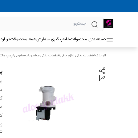
دسته‌بندی محصولات
خانه
پیگیری سفارش
همه محصولات
درباره 
الو یدک
/
قطعات یدکی لوازم برقی
/
قطعات یدکی ماشین لباسشویی
/
پمپ ماش
پ
بر
دس
کش
م
ک
ول
شن