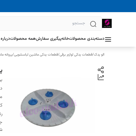
دسته‌بندی محصولات
خانه
پیگیری سفارش
همه محصولات
درباره 
الو یدک
/
قطعات یدکی لوازم برقی
/
قطعات یدکی ماشین لباسشویی
/
پروانه م
پ
بر
دس
م
کش
ر
ج
شن