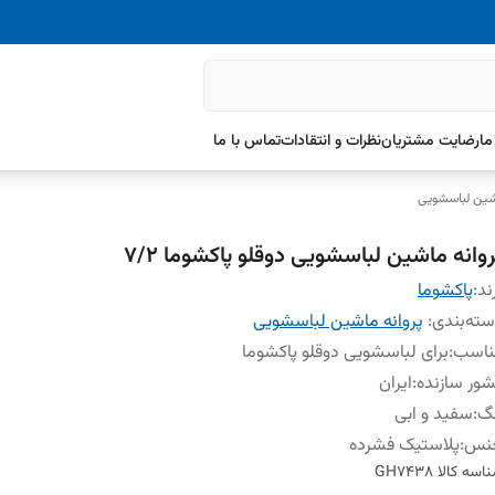
ما
رضایت مشتریان
نظرات و انتقادات
تماس با ما
اشین لباسشویی
روانه ماشین لباسشویی دوقلو پاکشوما ۷/۲
ند:
پاکشوما
ته‌بندی
:
پروانه ماشین لباسشویی
ناسب
:
برای لباسشویی دوقلو پاکشوما
ور سازنده
:
ایران
نگ
:
سفید و ابی
نس
:
پلاستیک فشرده
اسه کالا
GH7438