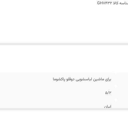
اسه کالا
GH7432
برای ماشین لباسشویی دوقلو پاکشوما
5/2
ایران
سفید