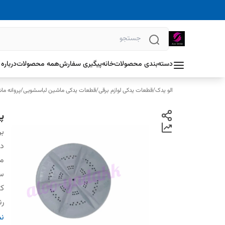
دسته‌بندی محصولات
خانه
پیگیری سفارش
همه محصولات
درباره 
الو یدک
/
قطعات یدکی لوازم برقی
/
قطعات یدکی ماشین لباسشویی
/
پروانه م
پ
بر
دس
م
سا
کش
ر
ج
نم