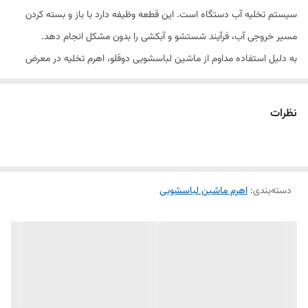
سیستم تخلیه آب دستگاه است. این قطعه وظیفه دارد با باز و بسته کردن
مسیر خروجی آب، فرآیند شستشو و آبکشی را بدون مشکل انجام دهد.
به دلیل استفاده مداوم از ماشین لباسشویی دوقلو، اهرم تخلیه در معرض
فشار مکانیکی قرار گرفته و ممکن است پس از مدتی دچار شکستگی یا
فرسودگی شود. در صورت خرابی این قطعه، مشکلاتی مانند تخلیه ناقص آب یا
نظرات
نشتی بروز می‌کند که با تعویض آن برطرف خواهد شد.
اهرم تخلیه مخصوص مدل توشیبا 1500B طراحی شده و از جنس مقاوم
ساخته شده تا طول عمر بالایی داشته باشد.
دسته‌بندی
:
اهرم ماشین لباسشویی
فروشگاه الویدک این قطعه را با کیفیت اصلی و قیمت مناسب به صورت تکی و
عمده عرضه می‌کند تا تعمیرکاران و مصرف‌کنندگان بتوانند با اطمینان خرید
کنند.