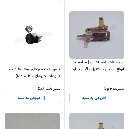
ترموستات پایه‌بلند اتو | مناسب
ترموستات جیوه‌ای 300-50 درجه
انواع اتوبخار با کنترل دقیق حرارت
(اتومات جیوه‌ای تنظیم دما)
1,007,000
315,000
افزودن به سبد
افزودن به سبد