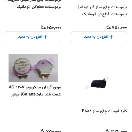
ترموستات قطع‌کن اتوماتیک
ترموستات چای ساز فلر کوتاه |
Migel
ترموستات قطع‌کن اتوماتیک
فابریک
650,000
750,000
افزودن به سبد
افزودن به سبد
موتور گردان مایکروویو AC 220V
شفت بلند مارکGalanz| موتور
سینی گردان وارداتی درجه یک
کلید اتومات چای ساز B888
750,000
322,000