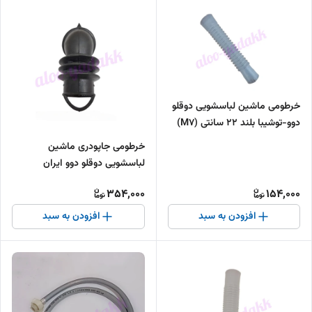
خرطومی ماشین لباسشویی دوقلو
دوو-توشیبا بلند ۲۲ سانتی (M7)
خرطومی جاپودری ماشین
لباسشویی دوقلو دوو ایران
354,000
154,000
افزودن به سبد
افزودن به سبد