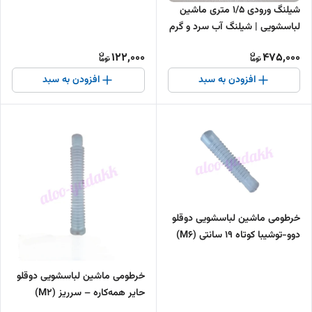
شیلنگ ورودی ۱/۵ متری ماشین
لباسشویی | شیلنگ آب سرد و گرم
باکیفیت
122,000
475,000
افزودن به سبد
افزودن به سبد
خرطومی ماشین لباسشویی دوقلو
دوو-توشیبا کوتاه ۱۹ سانتی (M6)
خرطومی ماشین لباسشویی دوقلو
حایر همه‌کاره – سرریز (M2)