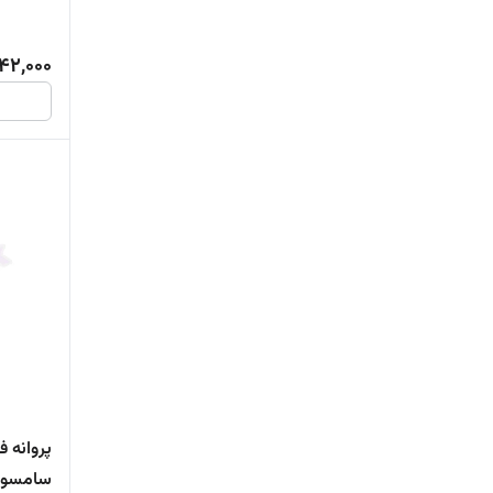
42,000
پروانه ف
سامسونگ (ق