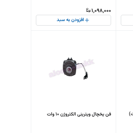
1,098,000
افزودن به سبد
فن یخچال ویترینی الکتروژن 10 وات