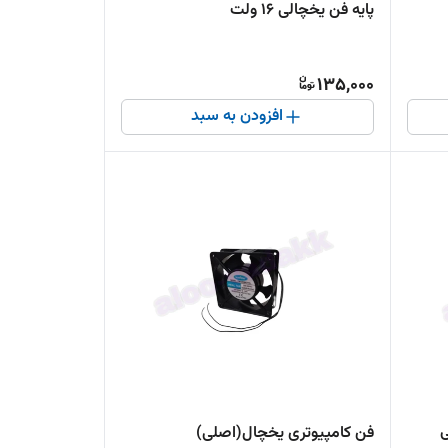
پایه فن یخچالی 16 ولت
135,000
افزودن به سبد
ی
فن کامپیوتری یخچال(اصلی)