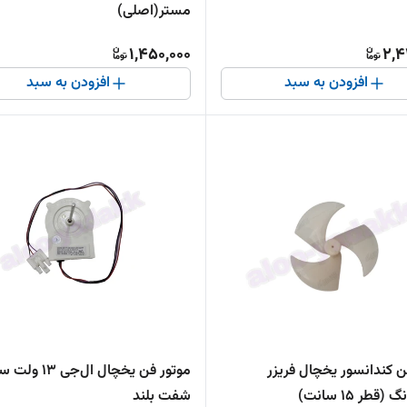
مستر(اصلی)
1,450,000
2,4
افزودن به سبد
افزودن به سبد
ن کندانسور یخچال فریزر
موتور فن یخچال ال‌جی 
طر ۱۵ سانت)
شفت بلند