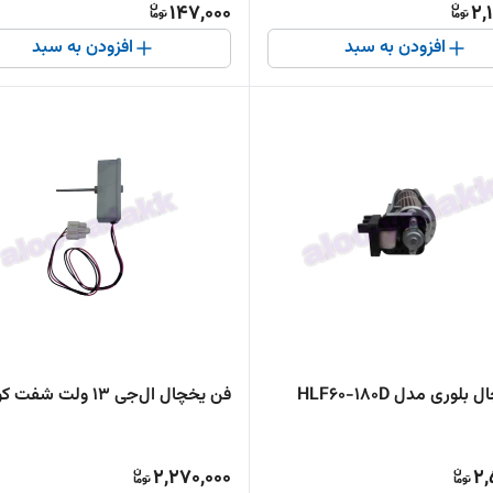
147,000
2,
افزودن به سبد
افزودن به سبد
فن یخچال بلوری مدل HLF60-180D
فن یخچال ال‌جی 13 ولت شفت کوتاه
2,270,000
2,