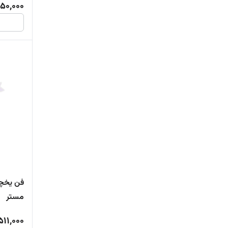
150,000
مستر
511,000