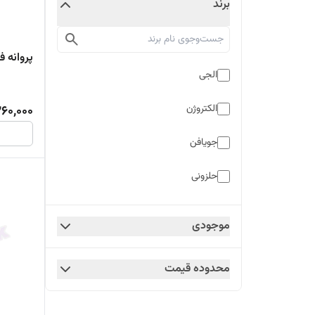
برند
پروانه فن 16 فلزی 29 سان
الجی
الکتروژن
60,000
جویافن
حلزونی
دوو
موجودی
سامسونگ
محدوده قیمت
مستر