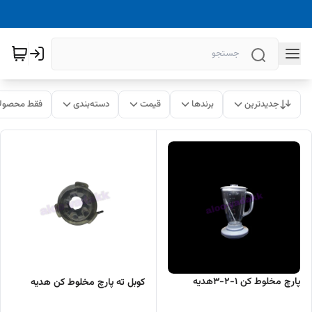
جدیدترین
برندها
قیمت
دسته‌بندی
فقط محصولا
پارچ مخلوط کن ۱-۲-۳هدیه
کوبل ته پارچ مخلوط کن هدیه