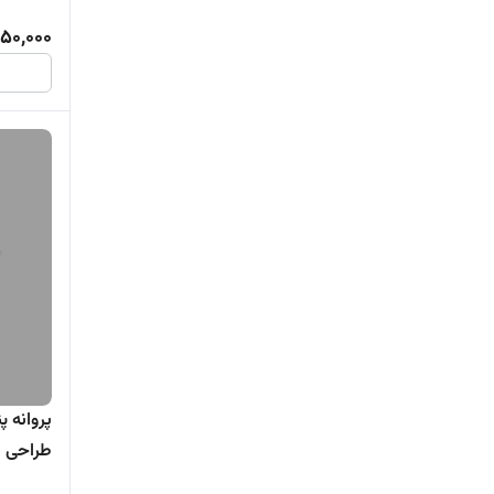
50,000
طراحی ش
سانی