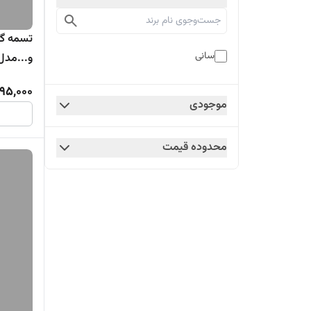
تسمه گا
سانی
و...مدل
ایستاده
95,000
موجودی
محدوده قیمت