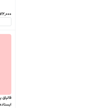
72,000
قالپاق پ
ایستاده ani