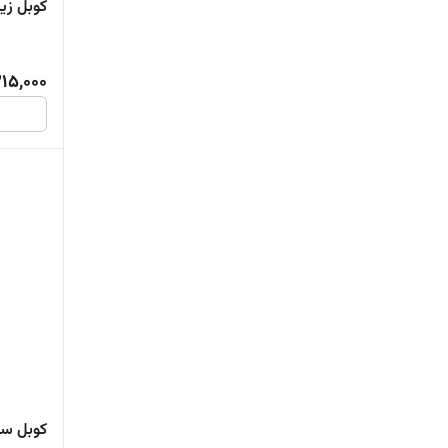
کوبل زی
15,000
کوبل سر