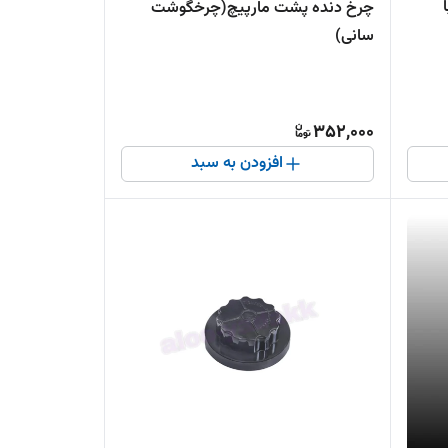
چرخ دنده پشت مارپیچ(چرخگوشت
سانی)
352,000
افزودن به سبد