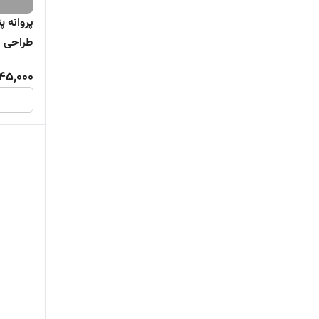
طراحی م
145,000