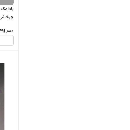
بادامک 
چرخشی 
291,000