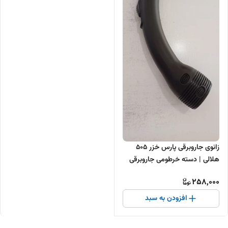
زانوی جاروبرقی پارس خزر 505
هلالی | دسته خرطومی جاروبرقی
پارس خزر
258,000
افزودن به سبد