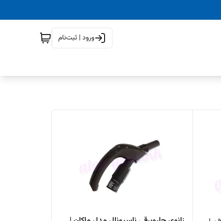
ورود | ثبت‌نام
زانوی جاروبرقی ناسیونال مدل ماکان |