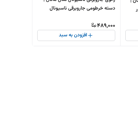
رس خزر 505 ماکان |
دسته خرطومی جاروبرقی ناسیونال
489,000
افزودن به سبد