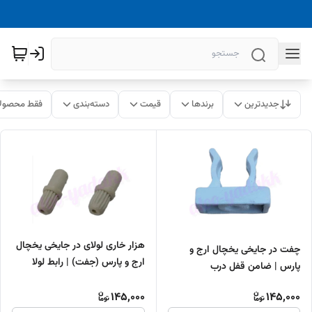
جدیدترین
برندها
قیمت
دسته‌بندی
فقط محصولا
هزار خاری لولای در جایخی یخچال
چفت در جایخی یخچال ارج و
ارج و پارس (جفت) | رابط لولا
پارس | ضامن قفل درب
جایخی(اصلی)
145,000
145,000