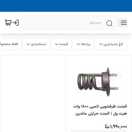
جدیدترین
برندها
قیمت
دسته‌بندی
فقط محصولا
المنت ظرفشویی لامپی 1800 وات
هیت ول | المنت حرارتی ماشین
ظرفشویی Heatwell
1,990,000