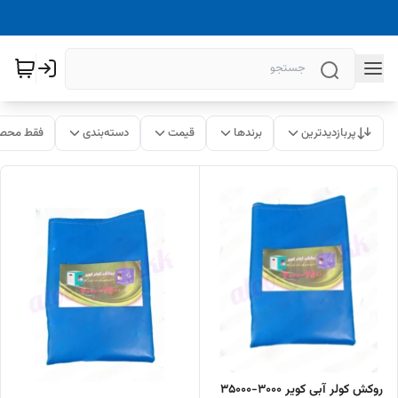
پربازدیدترین
برندها
قیمت
دسته‌بندی
فقط محصو
روکش کولر آبی کویر 3000-35000