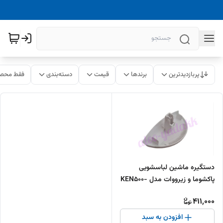
پربازدیدترین
برندها
قیمت
دسته‌بندی
فقط محصو
دستگیره ماشین لباسشویی
پاکشوما و زیرووات مدل KEN500-
605
411,000
افزودن به سبد