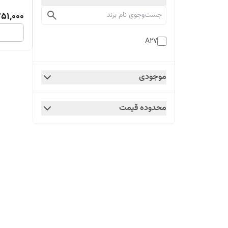
51,000
A27
موجودی
محدوده قیمت