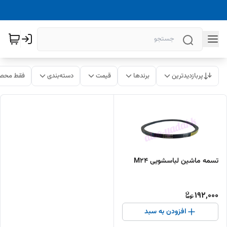
پربازدیدترین
برندها
قیمت
دسته‌بندی
فقط محصو
تسمه ماشین لباسشویی M24
192,000
افزودن به سبد