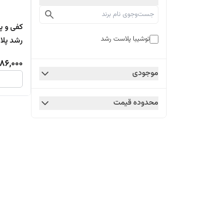
کفی و پ
توشیبا پلاست رشد
رشد پل
86,000
موجودی
محدوده قیمت