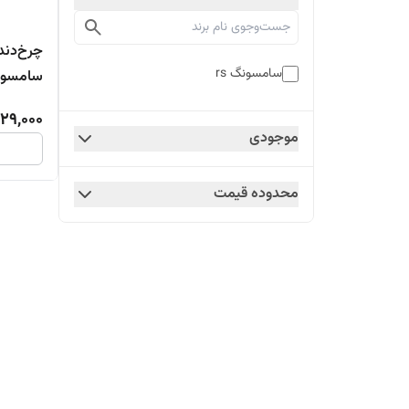
چرخ‌دند
سامسونگ rs
سامسونگ
29,000
موجودی
محدوده قیمت