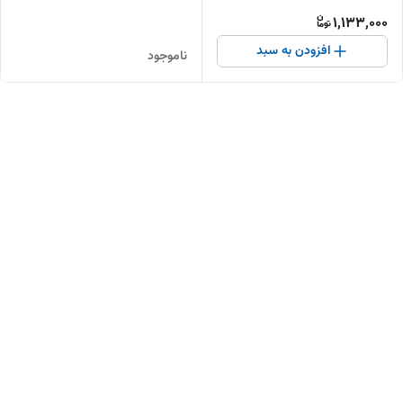
یونیت | قطعه باکیفیت و بادوام
1,133,000
افزودن به سبد
ناموجود