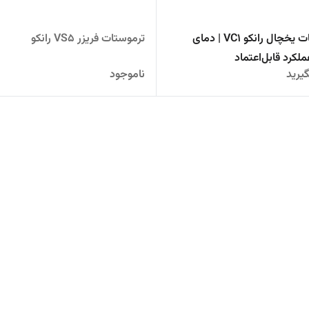
ترموستات یخچال رانکو VC1 | دمای
ترموستات فریزر VS5 رانکو
لکرد قابل‌اعتماد
یرید
ناموجود