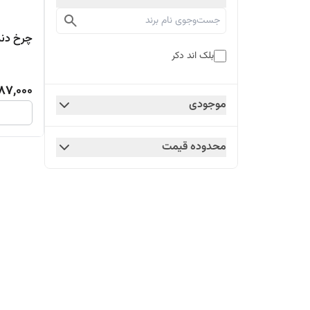
چرخ دند
بلک اند دکر
87,000
موجودی
محدوده قیمت