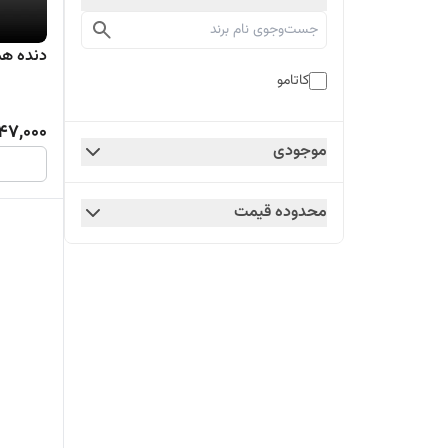
دنده هم
کاتامو
47,000
موجودی
محدوده قیمت