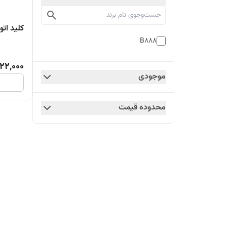
کلید اتوم
B888
22,000
موجودی
محدوده قیمت