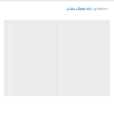
دسته‌بندی
:
پایه یخچال و فریزر
استفاده از پایه مناسب، علاوه بر زیبایی ظاهری دستگاه، در افزایش عمر مفید
آن نقش مهمی دارد.
---
✅ مشخصات فنی:
نوع: نمره 6
رنگ: سفید
جنس بدنه: پلاستیک فشرده