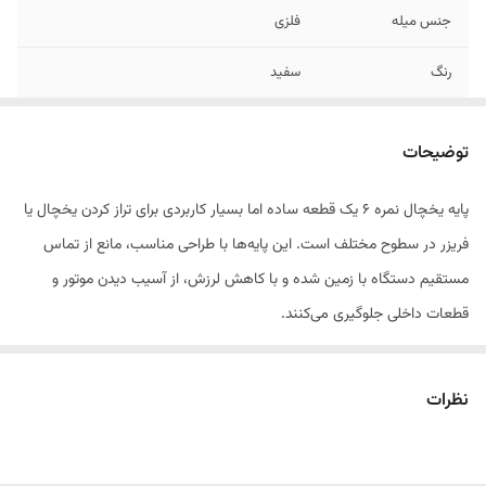
جنس میله
فلزی
رنگ
سفید
توضیحات
پایه یخچال نمره 6 یک قطعه ساده اما بسیار کاربردی برای تراز کردن یخچال یا
فریزر در سطوح مختلف است. این پایه‌ها با طراحی مناسب، مانع از تماس
مستقیم دستگاه با زمین شده و با کاهش لرزش، از آسیب دیدن موتور و
قطعات داخلی جلوگیری می‌کنند.
این مدل از پایه‌ها با اندازه نمره 6 تولید شده‌اند که مناسب یخچال‌های خانگی
نظرات
با سایز معمولی هستند. بدنه پایه از پلاستیک فشرده ساخته شده و بخش
رزوه‌دار آن از فلز مقاوم بوده که امکان تنظیم ارتفاع دلخواه را به کاربر می‌دهد.