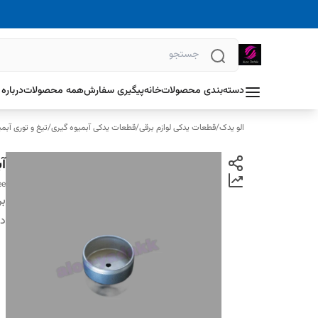
دسته‌بندی محصولات
خانه
پیگیری سفارش
همه محصولات
درباره 
الو یدک
/
قطعات یدکی لوازم برقی
/
قطعات یدکی آبمیوه گیری
/
تیغ و توری آبم
آ
ee
بر
دس