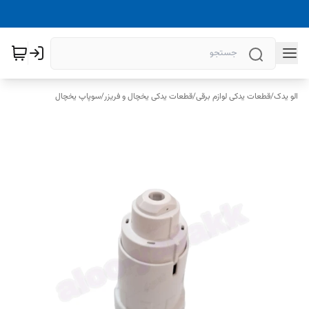
الو یدک
/
قطعات یدکی لوازم برقی
/
قطعات یدکی یخچال و فریزر
/
سوپاپ یخچال