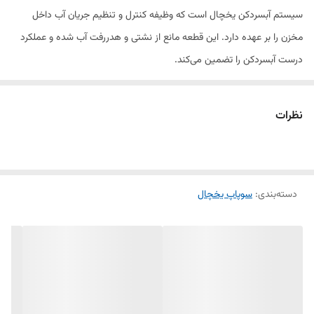
سیستم آبسردکن یخچال است که وظیفه کنترل و تنظیم جریان آب داخل
مخزن را بر عهده دارد. این قطعه مانع از نشتی و هدررفت آب شده و عملکرد
درست آبسردکن را تضمین می‌کند.
اگر با مشکل خروج نامنظم آب، نشتی یا کاهش کارایی آبسردکن مواجه شدید،
تعویض سوپاپ می‌تواند بهترین راه‌حل باشد.
نظرات
این قطعه با طراحی استاندارد، کیفیت بالا و سازگاری کامل با یخچال اسنوا
مدل BT300 تولید شده و به‌راحتی قابل نصب و تعویض است.
ویژگی‌ها:
دسته‌بندی
:
سوپاپ یخچال
کیفیت درجه یک و طول عمر بالا
مناسب مخزن آبسردکن یخچال اسنوا BT300